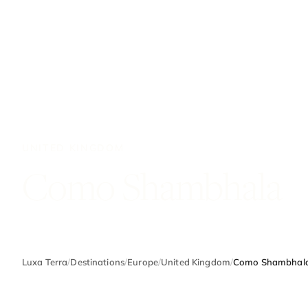
UNITED KINGDOM
Como Shambhala
Luxa Terra
/
Destinations
/
Europe
/
United Kingdom
/
Como Shambhal