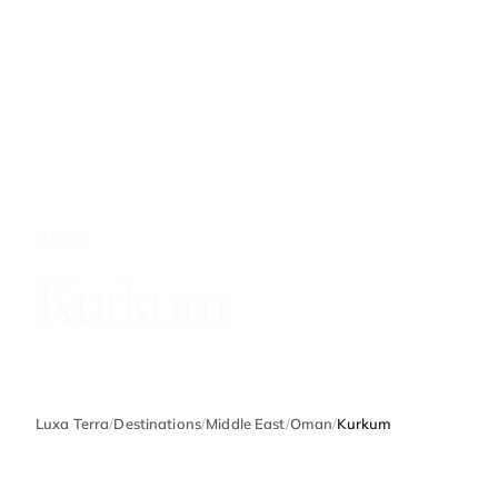
OMAN
Kurkum
Luxa Terra
/
Destinations
/
Middle East
/
Oman
/
Kurkum