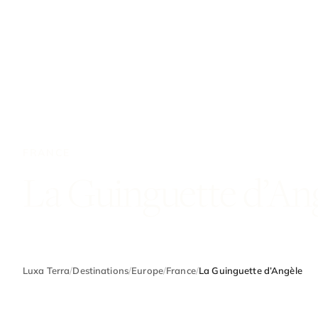
FRANCE
La Guinguette d’An
Luxa Terra
/
Destinations
/
Europe
/
France
/
La Guinguette d’Angèle